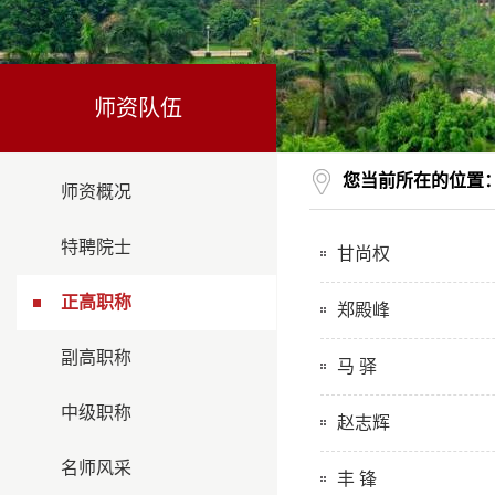
师资队伍
您当前所在的位置
师资概况
特聘院士
甘尚权
正高职称
郑殿峰
副高职称
马 驿
中级职称
赵志辉
名师风采
丰 锋