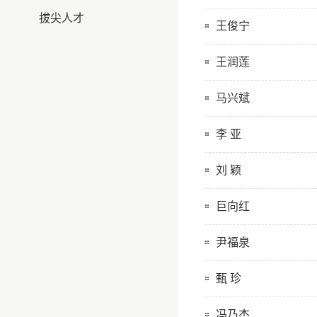
拔尖人才
王俊宁
王润莲
马兴斌
李 亚
刘 颖
巨向红
尹福泉
甄 珍
冯乃杰